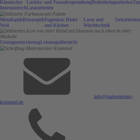
Klassischer
Lackier- und
Fassadengestaltung
Bodenbelagsarbeiten
Tap
Innenanstrich
Lasurarbeiten
Metalloptik
Betonoptik
Fugenlose Bäder
Lasur und
Dekorleisten
Wall
und Küchen
Wischtechnik
Umzugsrenovierung
Leistungsübersicht
info@malermeister-
krummel.de