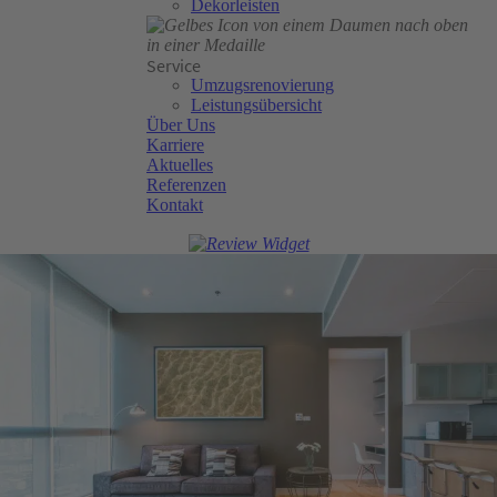
Dekorleisten
Service
Umzugsrenovierung
Leistungsübersicht
Über Uns
Karriere
Aktuelles
Referenzen
Kontakt