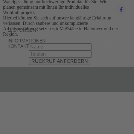
Wandgestaltung nur hochwertige Produkte für Sie. Wir
planen gemeinsam mit Ihnen Ihr individuelles
Wohlfühlprojekt.
Hierbei können Sie sich auf unsere langjährige Erfahrung
verlassen. Durch saubere und unkomplizierte
Arbeitsausführung setzen wir Maßstäbe in Hannover und der
LEISTUNGEN
Exklusive
Tapezierarbeiten
Bodenbelagsarbeiten
Region.
Malerarbeiten
INFORMATIONEN
Kontakt
Impressum
Datenschutzerklärung
Karri
KONTAKT
RÜCKRUF ANFORDERN