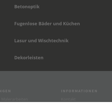
Betonoptik
Fugenlose Bäder und Küchen
Lasur und Wischtechnik
Dekorleisten
UNGEN
INFORMATIONEN
e Malerarbeiten
Kontakt
arbeiten
Impressum