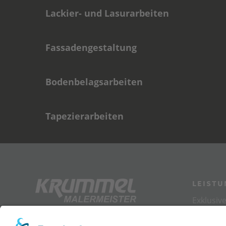
Lackier- und Lasurarbeiten
Fassadengestaltung
Bodenbelagsarbeiten
Tapezierarbeiten
LEIST
Exklusiv
Tapezier
info@malermeister-