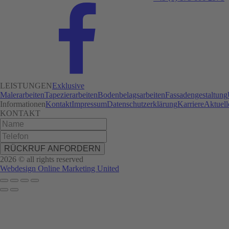
LEISTUNGEN
Exklusive
Malerarbeiten
Tapezierarbeiten
Bodenbelagsarbeiten
Fassadengestaltung
Informationen
Kontakt
Impressum
Datenschutzerklärung
Karriere
Aktuell
KONTAKT
RÜCKRUF ANFORDERN
2026 © all rights reserved
Webdesign Online Marketing United