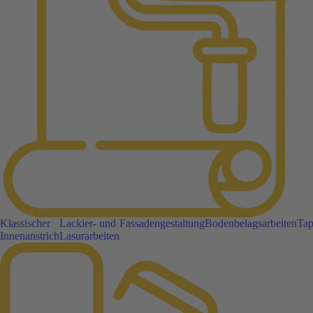
Klassischer
Lackier- und
Fassadengestaltung
Bodenbelagsarbeiten
Tap
Innenanstrich
Lasurarbeiten