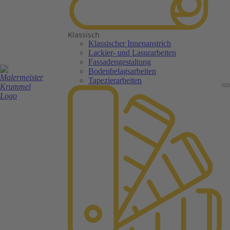
Klassisch
Klassischer Innenanstrich
Lackier- und Lasurarbeiten
Fassadengestaltung
Bodenbelagsarbeiten
Tapezierarbeiten